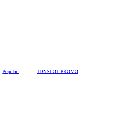
Popular
IDNSLOT
PROMO