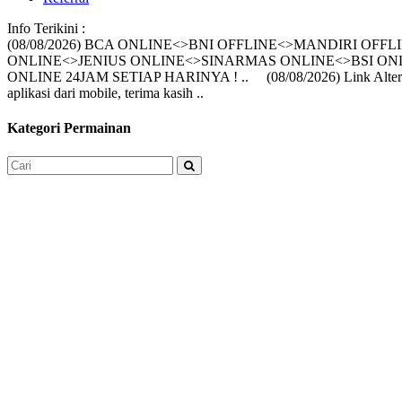
Info Terikini :
(08/08/2026)
BCA ONLINE<>BNI OFFLINE<>MANDIRI OFF
ONLINE<>JENIUS ONLINE<>SINARMAS ONLINE<>BSI O
ONLINE 24JAM SETIAP HARINYA ! ..
(08/08/2026)
Link Alte
aplikasi dari mobile, terima kasih ..
Kategori Permainan