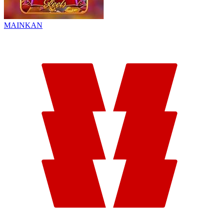
MAINKAN