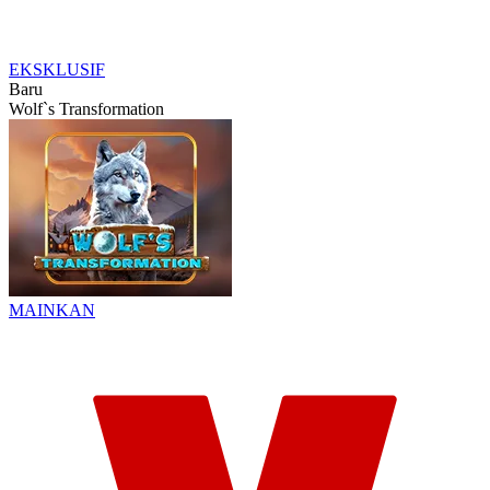
EKSKLUSIF
Baru
Wolf`s Transformation
MAINKAN