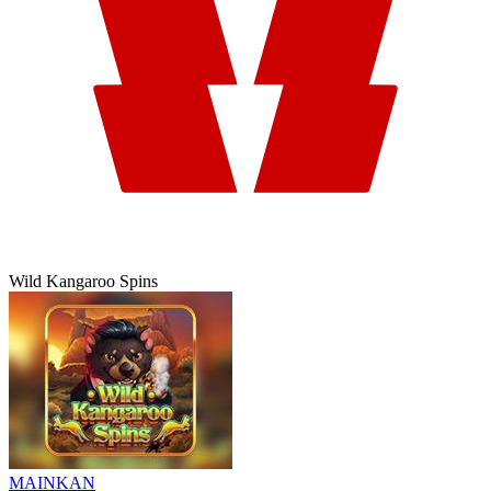
Wild Kangaroo Spins
MAINKAN