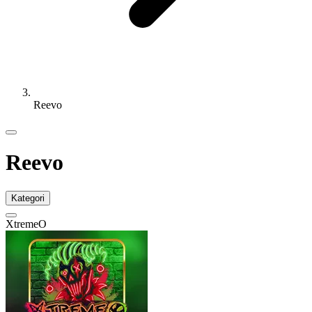
Reevo
Reevo
Kategori
XtremeO