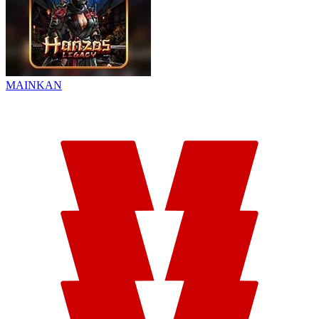
MAINKAN