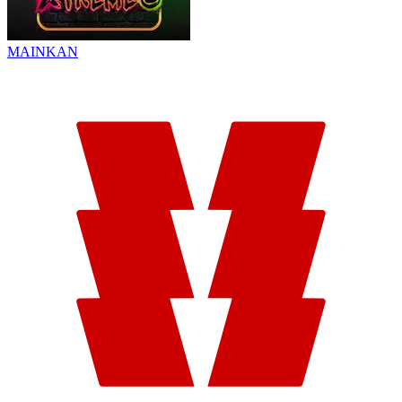
MAINKAN