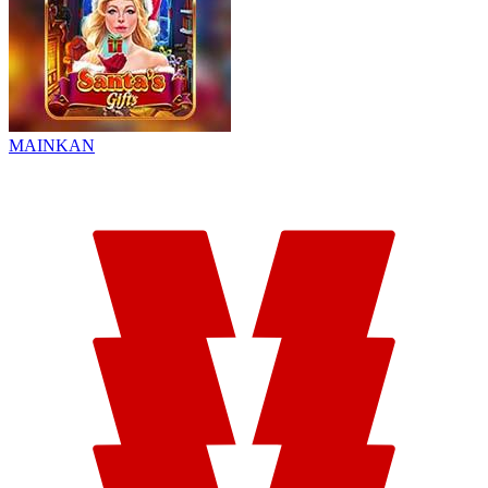
MAINKAN