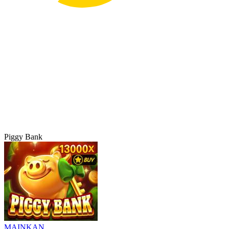
Piggy Bank
MAINKAN