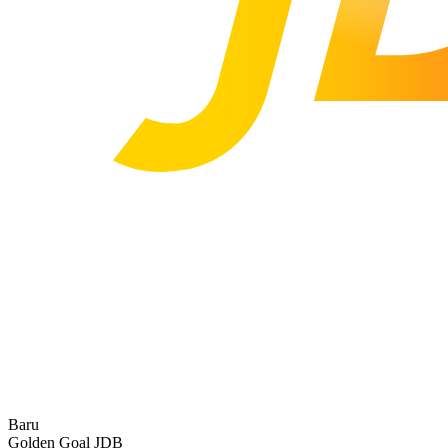
Baru
Golden Goal JDB