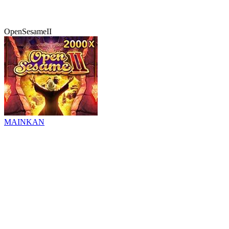
OpenSesameII
MAINKAN