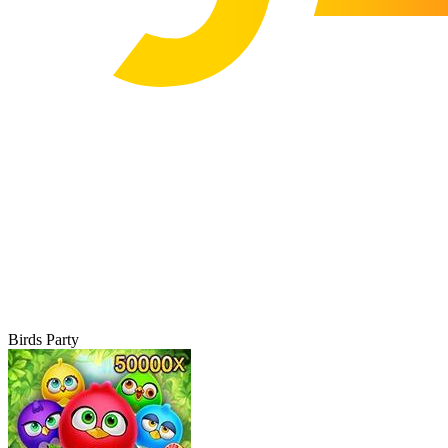
Birds Party