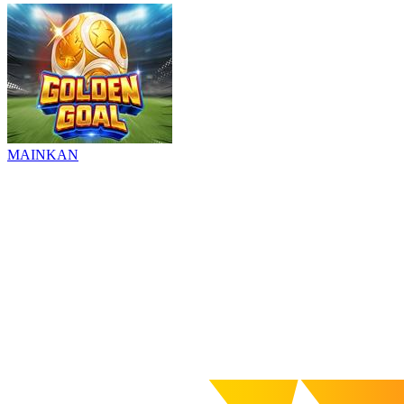
MAINKAN