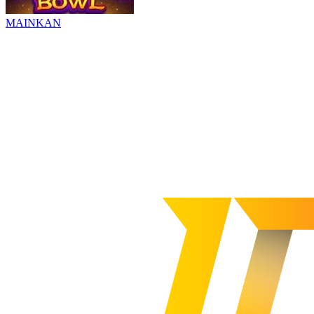
MAINKAN