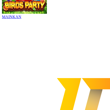
MAINKAN