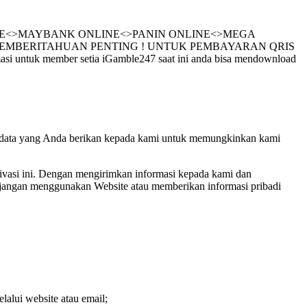
INE<>MAYBANK ONLINE<>PANIN ONLINE<>MEGA
EMBERITAHUAN PENTING ! UNTUK PEMBAYARAN QRIS
asi untuk member setia iGamble247 saat ini anda bisa mendownload
dan data yang Anda berikan kepada kami untuk memungkinkan kami
ivasi ini. Dengan mengirimkan informasi kepada kami dan
, jangan menggunakan Website atau memberikan informasi pribadi
alui website atau email;