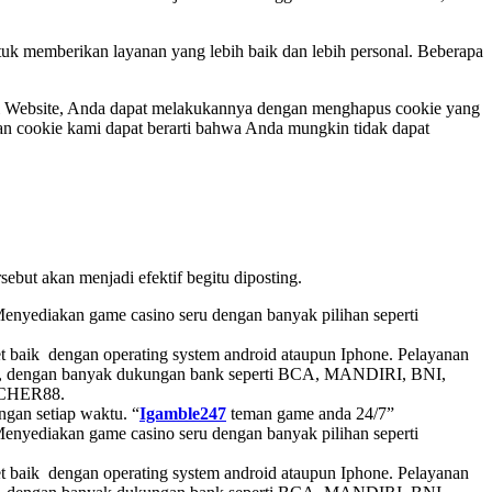
uk memberikan layanan yang lebih baik dan lebih personal. Beberapa
di Website, Anda dapat melakukannya dengan menghapus cookie yang
n cookie kami dapat berarti bahwa Anda mungkin tidak dapat
ebut akan menjadi efektif begitu diposting.
Menyediakan game casino seru dengan banyak pilihan seperti
et baik dengan operating system android ataupun Iphone. Pelayanan
as, dengan banyak dukungan bank seperti BCA, MANDIRI, BNI,
CHER88.
gan setiap waktu. “
Igamble247
teman game anda 24/7”
Menyediakan game casino seru dengan banyak pilihan seperti
et baik dengan operating system android ataupun Iphone. Pelayanan