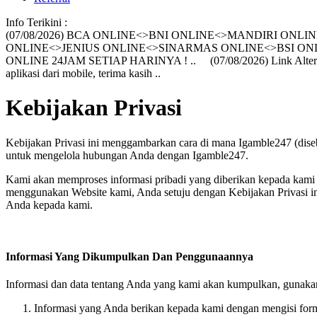
Info Terikini :
(07/08/2026)
BCA ONLINE<>BNI ONLINE<>MANDIRI ONLI
ONLINE<>JENIUS ONLINE<>SINARMAS ONLINE<>BSI O
ONLINE 24JAM SETIAP HARINYA ! ..
(07/08/2026)
Link Alte
aplikasi dari mobile, terima kasih ..
Kebijakan Privasi
Kebijakan Privasi ini menggambarkan cara di mana Igamble247 (dise
untuk mengelola hubungan Anda dengan Igamble247.
Kami akan memproses informasi pribadi yang diberikan kepada kami 
menggunakan Website kami, Anda setuju dengan Kebijakan Privasi ini
Anda kepada kami.
Informasi Yang Dikumpulkan Dan Penggunaannya
Informasi dan data tentang Anda yang kami akan kumpulkan, gunakan
Informasi yang Anda berikan kepada kami dengan mengisi formu