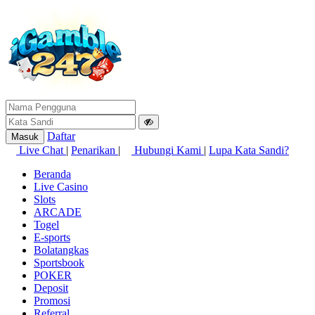
Daftar
Masuk
Live Chat
|
Penarikan
|
Hubungi Kami
|
Lupa Kata Sandi?
Beranda
Live Casino
Slots
ARCADE
Togel
E-sports
Bolatangkas
Sportsbook
POKER
Deposit
Promosi
Referral