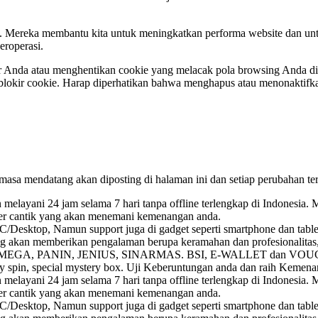
da. Mereka membantu kita untuk meningkatkan performa website dan unt
eroperasi.
er Anda atau menghentikan cookie yang melacak pola browsing Anda 
lokir cookie. Harap diperhatikan bahwa menghapus atau menonaktifka
asa mendatang akan diposting di halaman ini dan setiap perubahan ters
melayani 24 jam selama 7 hari tanpa offline terlengkap di Indonesia. 
aler cantik yang akan menemani kemenangan anda.
C/Desktop, Namun support juga di gadget seperti smartphone dan tabl
g akan memberikan pengalaman berupa keramahan dan profesionalit
MEGA, PANIN, JENIUS, SINARMAS. BSI, E-WALLET dan VOU
 spin, special mystery box. Uji Keberuntungan anda dan raih Kemenan
melayani 24 jam selama 7 hari tanpa offline terlengkap di Indonesia. 
aler cantik yang akan menemani kemenangan anda.
C/Desktop, Namun support juga di gadget seperti smartphone dan tabl