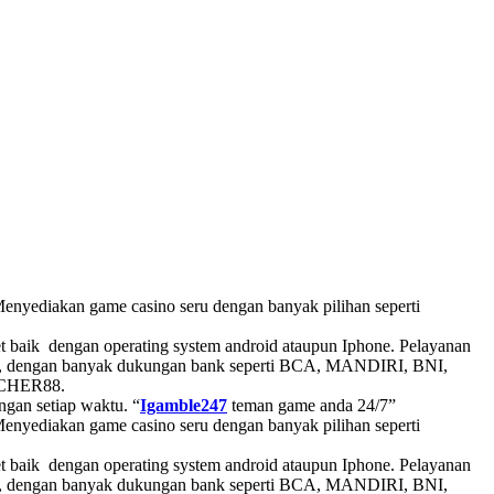
Menyediakan game casino seru dengan banyak pilihan seperti
et baik dengan operating system android ataupun Iphone. Pelayanan
as, dengan banyak dukungan bank seperti BCA, MANDIRI, BNI,
CHER88.
gan setiap waktu. “
Igamble247
teman game anda 24/7”
Menyediakan game casino seru dengan banyak pilihan seperti
et baik dengan operating system android ataupun Iphone. Pelayanan
as, dengan banyak dukungan bank seperti BCA, MANDIRI, BNI,