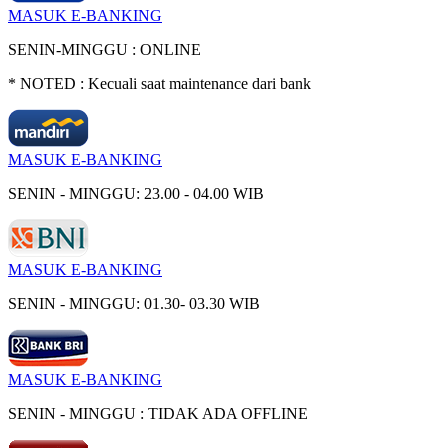
MASUK E-BANKING
SENIN-MINGGU : ONLINE
* NOTED : Kecuali saat maintenance dari bank
MASUK E-BANKING
SENIN - MINGGU: 23.00 - 04.00 WIB
MASUK E-BANKING
SENIN - MINGGU: 01.30- 03.30 WIB
MASUK E-BANKING
SENIN - MINGGU : TIDAK ADA OFFLINE