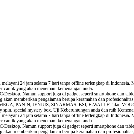
melayani 24 jam selama 7 hari tanpa offline terlengkap di Indonesia. 
aler cantik yang akan menemani kemenangan anda.
C/Desktop, Namun support juga di gadget seperti smartphone dan tabl
g akan memberikan pengalaman berupa keramahan dan profesionalit
MEGA, PANIN, JENIUS, SINARMAS. BSI, E-WALLET dan VOU
 spin, special mystery box. Uji Keberuntungan anda dan raih Kemenan
melayani 24 jam selama 7 hari tanpa offline terlengkap di Indonesia. 
aler cantik yang akan menemani kemenangan anda.
C/Desktop, Namun support juga di gadget seperti smartphone dan tabl
g akan memberikan pengalaman berupa keramahan dan profesionalit