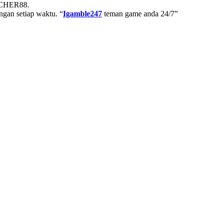
CHER88.
gan setiap waktu. “
Igamble247
teman game anda 24/7”