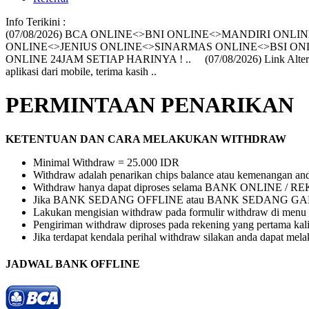
Info Terikini :
(07/08/2026)
BCA ONLINE<>BNI ONLINE<>MANDIRI ONLI
ONLINE<>JENIUS ONLINE<>SINARMAS ONLINE<>BSI O
ONLINE 24JAM SETIAP HARINYA ! ..
(07/08/2026)
Link Alte
aplikasi dari mobile, terima kasih ..
PERMINTAAN PENARIKAN
KETENTUAN DAN CARA MELAKUKAN WITHDRAW
Minimal Withdraw = 25.000 IDR
Withdraw adalah penarikan chips balance atau kemenangan anda
Withdraw hanya dapat diproses selama BANK ONLINE / REK 
Jika BANK SEDANG OFFLINE atau BANK SEDANG GANGGUA
Lakukan mengisian withdraw pada formulir withdraw di men
Pengiriman withdraw diproses pada rekening yang pertama kali 
Jika terdapat kendala perihal withdraw silakan anda dapat m
JADWAL BANK OFFLINE