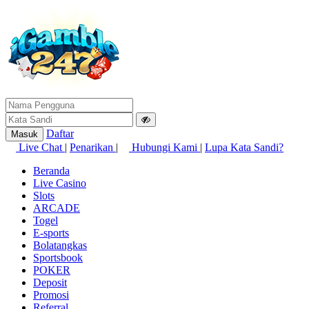
Daftar
Masuk
Live Chat
|
Penarikan
|
Hubungi Kami
|
Lupa Kata Sandi?
Beranda
Live Casino
Slots
ARCADE
Togel
E-sports
Bolatangkas
Sportsbook
POKER
Deposit
Promosi
Referral