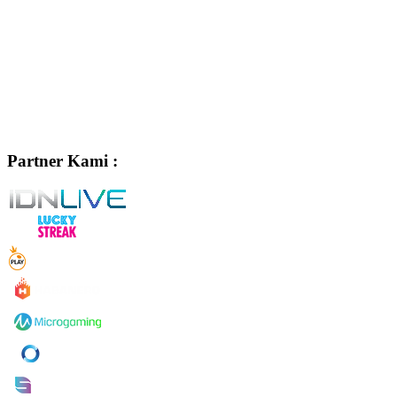
Partner Kami :