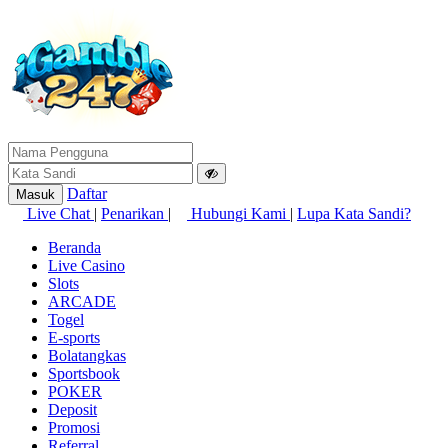
Daftar
Masuk
Live Chat
|
Penarikan
|
Hubungi Kami
|
Lupa Kata Sandi?
Beranda
Live Casino
Slots
ARCADE
Togel
E-sports
Bolatangkas
Sportsbook
POKER
Deposit
Promosi
Referral