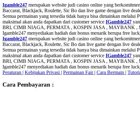
Igamble247
merupakan website judi casino online yang berkomitmen 
Baccarat, Blackjack, Roulette, Sic Bo dan live game dengan live de
Semua permainan yang tersedia tidak hanya bisa dimainkan melalui P
maksimal akan anda dapatkan dari customer service
IGamble247
yan
BRI, CIMB NIAGA, PERMATA , KOSPIN JASA , MAYBANK , 
Igamble247 menyediakan hadiah dan bonus menarik berupa free lucky
Igamble247
merupakan website judi casino online yang berkomitmen 
Baccarat, Blackjack, Roulette, Sic Bo dan live game dengan live de
Semua permainan yang tersedia tidak hanya bisa dimainkan melalui P
maksimal akan anda dapatkan dari customer service
IGamble247
yan
BRI, CIMB NIAGA, PERMATA , KOSPIN JASA , MAYBANK , 
Igamble247 menyediakan hadiah dan bonus menarik berupa free lucky
Peraturan
|
Kebijakan Privasi
|
Permainan Fair
|
Cara Bermain
|
Tutori
Cara Pembayaran :