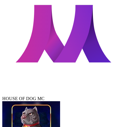
HOUSE OF DOG MC