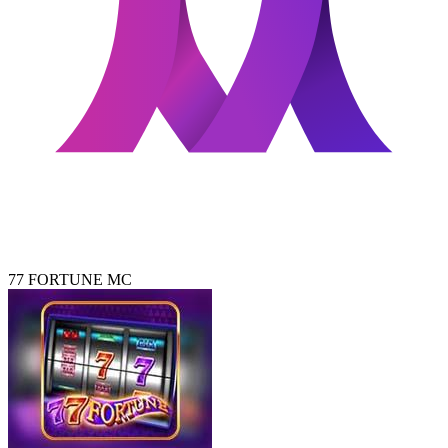
77 FORTUNE MC