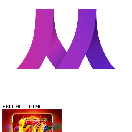
HELL HOT 100 MC