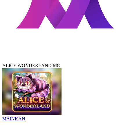
ALICE WONDERLAND MC
MAINKAN