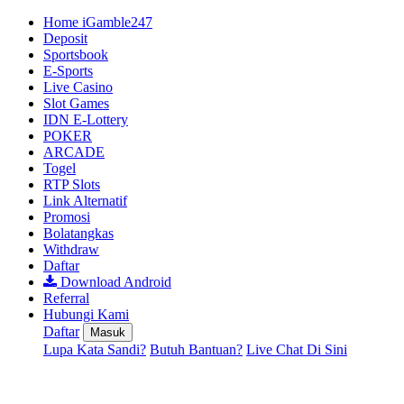
Home iGamble247
Deposit
Sportsbook
E-Sports
Live Casino
Slot Games
IDN E-Lottery
POKER
ARCADE
Togel
RTP Slots
Link Alternatif
Promosi
Bolatangkas
Withdraw
Daftar
Download Android
Referral
Hubungi Kami
Daftar
Masuk
Lupa Kata Sandi?
Butuh Bantuan?
Live Chat Di Sini