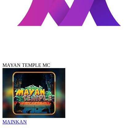
MAYAN TEMPLE MC
MAINKAN