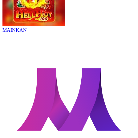
MAINKAN