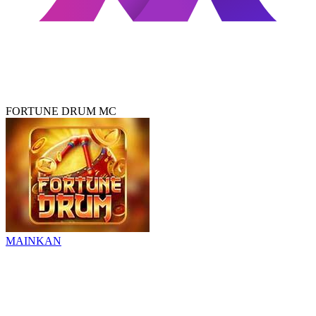
FORTUNE DRUM MC
MAINKAN