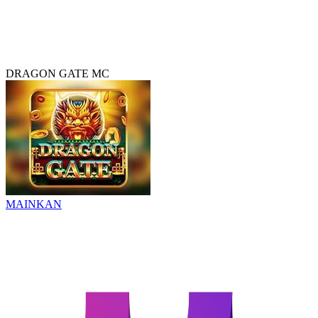
DRAGON GATE MC
MAINKAN