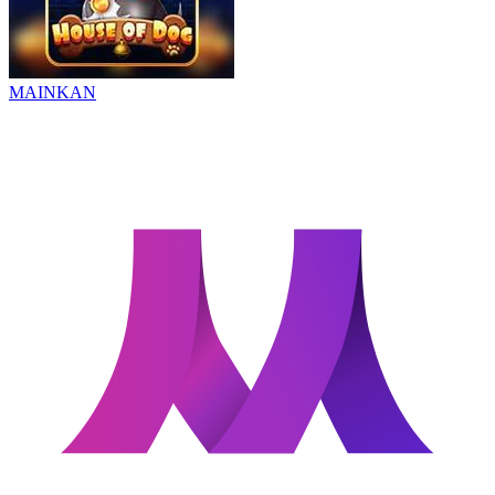
MAINKAN