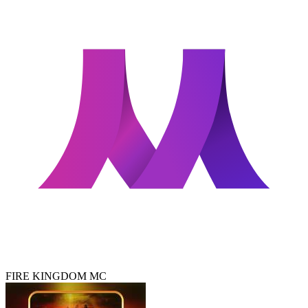
FIRE KINGDOM MC