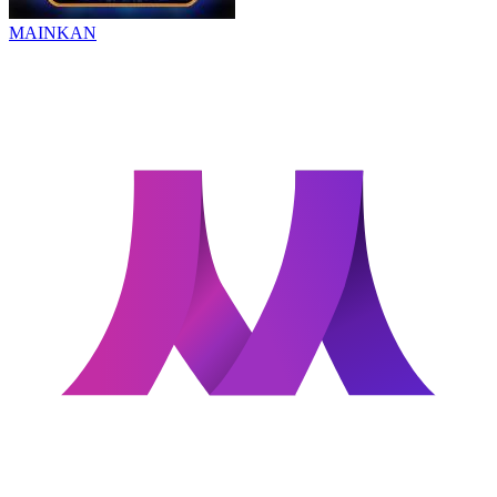
MAINKAN