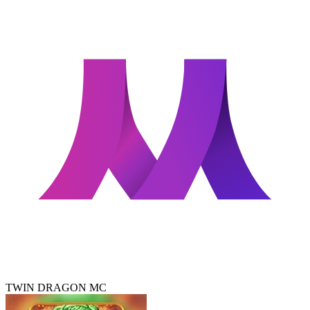
TWIN DRAGON MC