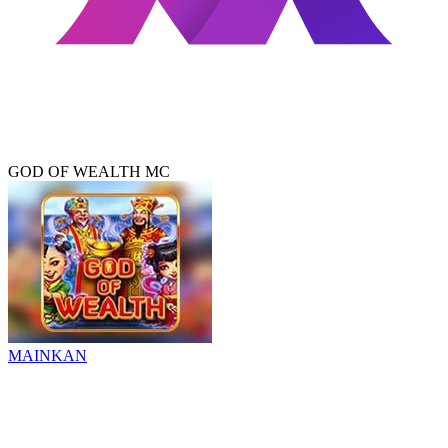
GOD OF WEALTH MC
MAINKAN