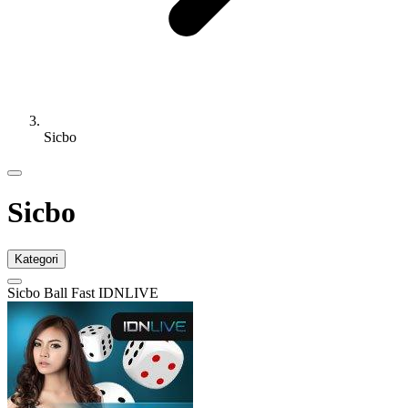
Sicbo
Sicbo
Kategori
Sicbo Ball Fast IDNLIVE