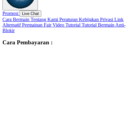
Promosi
Live Chat
Cara Bermain
Tentang Kami
Peraturan
Kebijakan Privasi
Link
Alternatif
Permainan Fair
Video Tutorial
Tutorial Bermain
Anti-
Blokir
Cara Pembayaran :