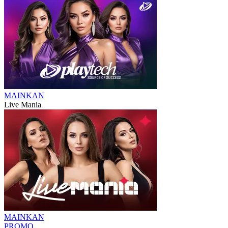
MAINKAN
Live Mania
MAINKAN
PROMO