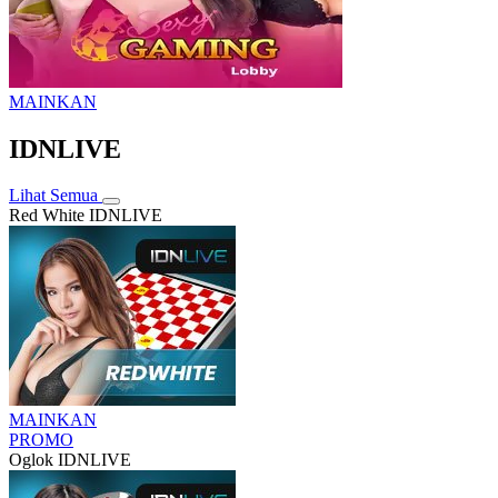
MAINKAN
IDNLIVE
Lihat Semua
Red White IDNLIVE
MAINKAN
PROMO
Oglok IDNLIVE