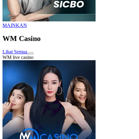
MAINKAN
WM Casino
Lihat Semua
WM live casino