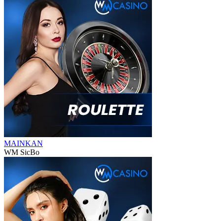
MAINKAN
WM SicBo