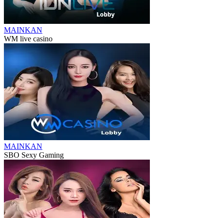
MAINKAN
WM live casino
MAINKAN
SBO Sexy Gaming