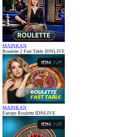
MAINKAN
Roulette 2 Fast Table IDNLIVE
MAINKAN
Europe Roulette IDNLIVE