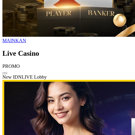
MAINKAN
Live Casino
PROMO
New IDNLIVE Lobby