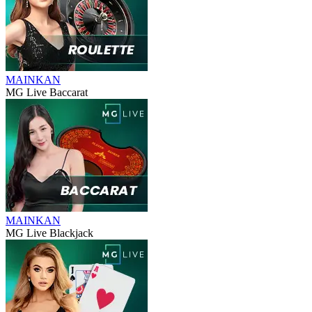
MAINKAN
MG Live Baccarat
MAINKAN
MG Live Blackjack