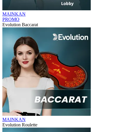
MAINKAN
PROMO
Evolution Baccarat
MAINKAN
Evolution Roulette