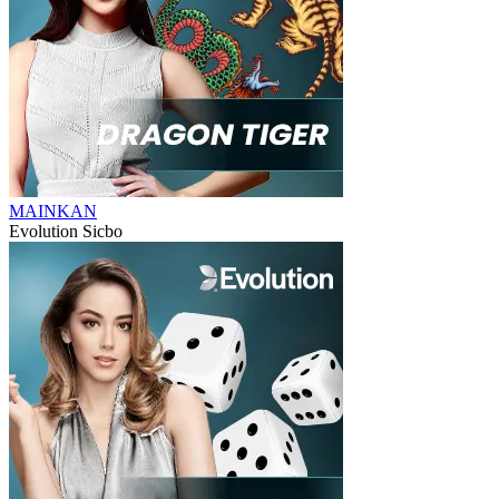
MAINKAN
Evolution Sicbo