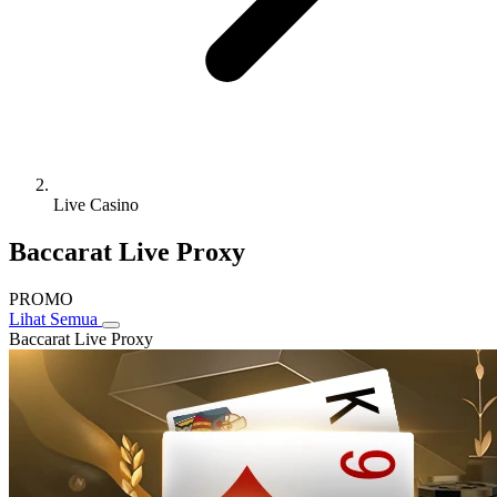
Live Casino
Baccarat Live Proxy
PROMO
Lihat Semua
Baccarat Live Proxy