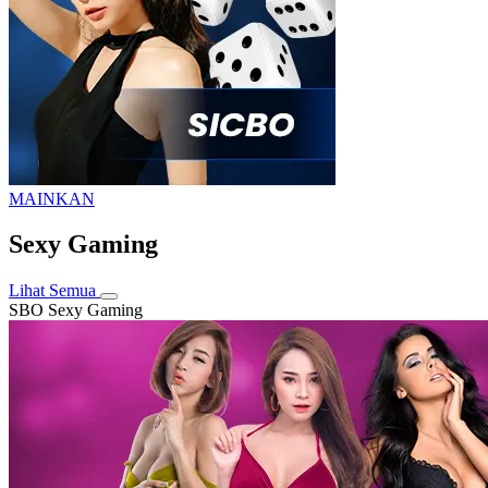
MAINKAN
Sexy Gaming
Lihat Semua
SBO Sexy Gaming