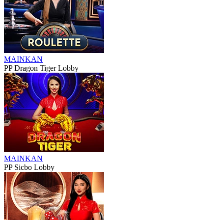
MAINKAN
PP Dragon Tiger Lobby
MAINKAN
PP Sicbo Lobby