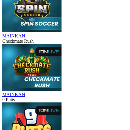
MAINKAN
Checkmate Rush
MAINKAN
9 Putts