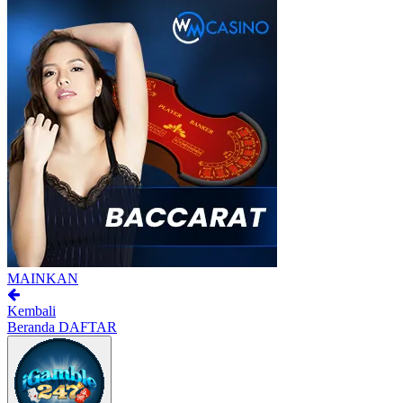
MAINKAN
Kembali
Beranda
DAFTAR