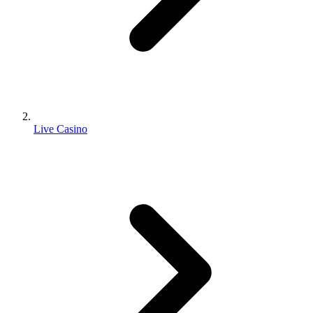
Live Casino