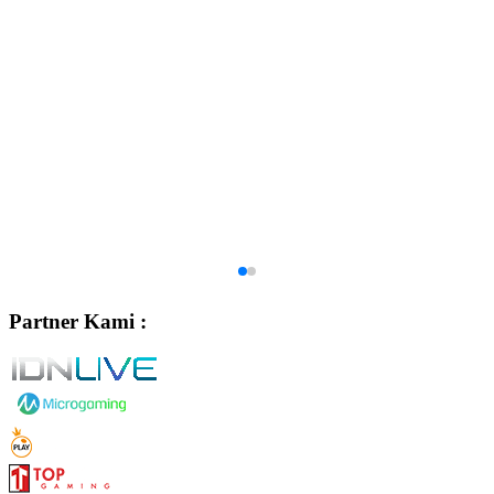
Partner Kami :