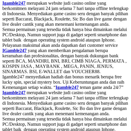
Igamble247
merupakan website judi casino online yang
berkomitmen melayani 24 jam selama 7 hari tanpa offline terlengkap
di Indonesia. Menyediakan game casino seru dengan banyak pilihan
seperti Baccarat, Blackjack, Roulette, Sic Bo dan live game dengan
live dealer cantik yang akan menemani kemenangan anda.
Semua permainan yang tersedia tidak hanya bisa dimainkan melalui
PC/Desktop, Namun support juga di gadget seperti smartphone dan
tablet baik dengan operating system android ataupun Iphone.
Pelayanan maksimal akan anda dapatkan dari customer service
IGamble247
yang akan memberikan pengalaman berupa
keramahan dan profesionalitas, dengan banyak dukungan bank
seperti BCA, MANDIRI, BNI, BRI, CIMB NIAGA, PERMATA ,
KOSPIN JASA , MAYBANK , MEGA, PANIN, JENIUS,
SINARMAS. BSI, E-WALLET dan VOUCHER88.
Igamble247 menyediakan hadiah dan bonus menarik berupa free
lucky spin, special mystery box. Uji Keberuntungan anda dan raih
Kemenangan setiap waktu. “
Igamble247
teman game anda 24/7”
Igamble247
merupakan website judi casino online yang
berkomitmen melayani 24 jam selama 7 hari tanpa offline terlengkap
di Indonesia. Menyediakan game casino seru dengan banyak pilihan
seperti Baccarat, Blackjack, Roulette, Sic Bo dan live game dengan
live dealer cantik yang akan menemani kemenangan anda.
Semua permainan yang tersedia tidak hanya bisa dimainkan melalui
PC/Desktop, Namun support juga di gadget seperti smartphone dan
tablet baik dengan operating system android ataupun Iphone.