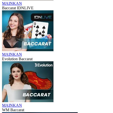
MAINKAN
Baccarat IDNLIVE
MAINKAN
Evolution Baccarat
MAINKAN
WM Baccarat