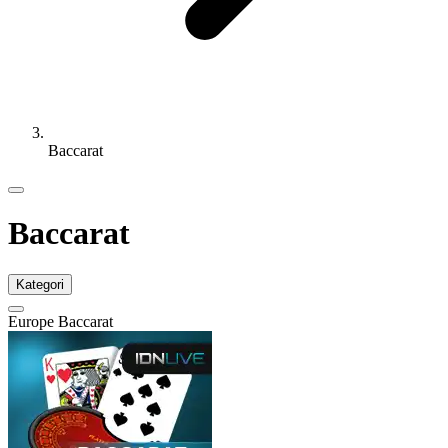
Baccarat
Baccarat
Kategori
Europe Baccarat